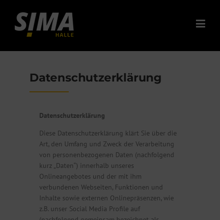
Datenschutzerklärung
Datenschutzerklärung
Diese Datenschutzerklärung klärt Sie über die
Art, den Umfang und Zweck der Verarbeitung
von personenbezogenen Daten (nachfolgend
kurz „Daten“) innerhalb unseres
Onlineangebotes und der mit ihm
verbundenen Webseiten, Funktionen und
Inhalte sowie externen Onlinepräsenzen, wie
z.B. unser Social Media Profile auf
(nachfolgend gemeinsam bezeichnet als