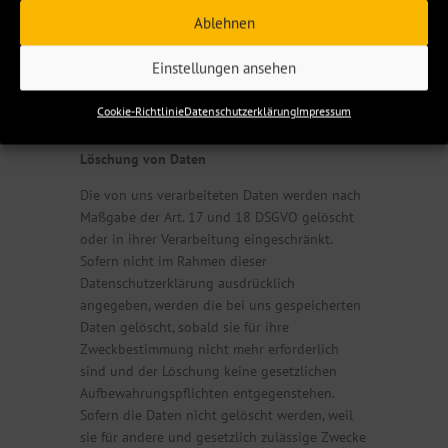
rt werden. Des Weiteren kann die Speicherung
Ablehnen
von Cookies mittels deren Abschaltung in den
Einstellungen des Browsers erreicht werden.
Einstellungen ansehen
Bitte beachten Sie, dass dann gegebenenfalls
nicht alle Funktionen dieses Onlineangebotes
Cookie-Richtlinie
Datenschutzerklärung
Impressum
genutzt werden können.
Löschung von Daten
Die von uns verarbeiteten Daten werden nach
Maßgabe der Art. 17 und 18 DSGVO gelöscht
oder in ihrer Verarbeitung eingeschränkt.
Sofern nicht im Rahmen dieser
Datenschutzerklärung ausdrücklich
angegeben, werden die bei uns gespeicherten
Daten gelöscht, sobald sie für ihre
Zweckbestimmung nicht mehr erforderlich
sind und der Löschung keine gesetzlichen
Aufbewahrungspflichten entgegenstehen.
Sofern die Daten nicht gelöscht werden, weil
sie für andere und gesetzlich zulässige Zwecke